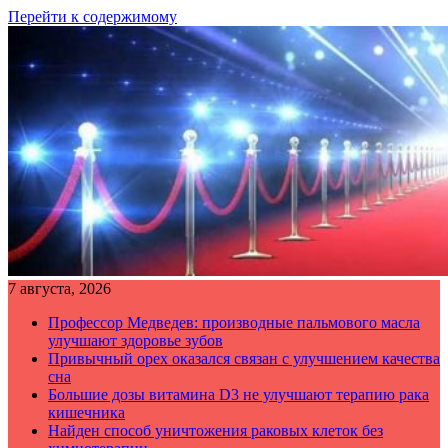
Перейти к содержимому
7 августа, 2026
Профессор Медведев: производные пальмового масла
улучшают здоровье зубов
Привычный орех оказался связан с улучшением качества
сна
Большие дозы витамина D3 не улучшают терапию рака
кишечника
Найден способ уничтожения раковых клеток без