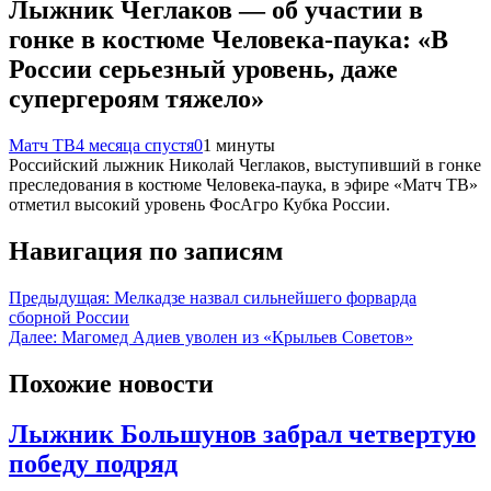
Лыжник Чеглаков — об участии в
гонке в костюме Человека‑паука: «В
России серьезный уровень, даже
супергероям тяжело»
Матч ТВ
4 месяца спустя
0
1 минуты
Российский лыжник Николай Чеглаков, выступивший в гонке
преследования в костюме Человека‑паука, в эфире «Матч ТВ»
отметил высокий уровень ФосАгро Кубка России.
Навигация по записям
Предыдущая:
Мелкадзе назвал сильнейшего форварда
сборной России
Далее:
Магомед Адиев уволен из «Крыльев Советов»
Похожие новости
Лыжник Большунов забрал четвертую
победу подряд