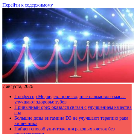
Перейти к содержимому
7 августа, 2026
Профессор Медведев: производные пальмового масла
улучшают здоровье зубов
Привычный орех оказался связан с улучшением качества
сна
Большие дозы витамина D3 не улучшают терапию рака
кишечника
Найден способ уничтожения раковых клеток без