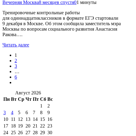
Вечерняя Москва
8 месяцев спустя
0
1 минуты
Тренировочные контрольные работы
для одиннадцатиклассников в формате ЕГЭ стартовали
9 декабря в Москве. Об этом сообщила заместитель мэра
Москвы по вопросам социального развития Анастасия
Ракова….
Читать далее
1
2
3
…
6
Август 2026
Пн
Вт
Ср
Чт
Пт
Сб
Вс
1
2
3
4
5
6
7
8
9
10
11
12
13
14
15
16
17
18
19
20
21
22
23
24
25
26
27
28
29
30