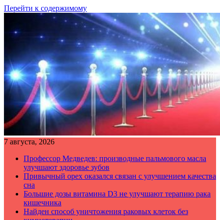
Перейти к содержимому
7 августа, 2026
Профессор Медведев: производные пальмового масла
улучшают здоровье зубов
Привычный орех оказался связан с улучшением качества
сна
Большие дозы витамина D3 не улучшают терапию рака
кишечника
Найден способ уничтожения раковых клеток без