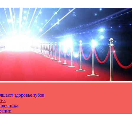
чшают здоровье зубов
сна
ишечника
ерапии