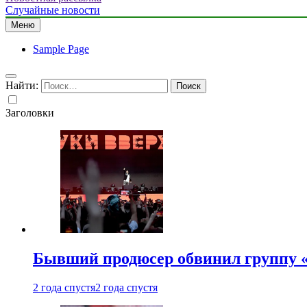
Случайные новости
Меню
Sample Page
Найти:
Заголовки
Бывший продюсер обвинил группу «
2 года спустя
2 года спустя