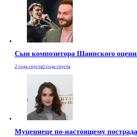
Сын композитора Шаинского оценил
2 года спустя
2 года спустя
Муцениеце по-настоящему пострада