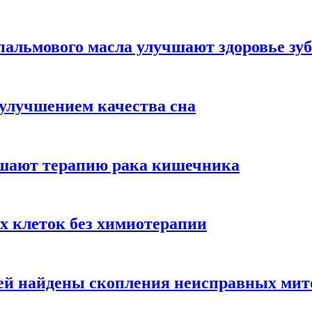
альмового масла улучшают здоровье зуб
 улучшением качества сна
чшают терапию рака кишечника
х клеток без химиотерапии
цией найдены скопления неисправных ми