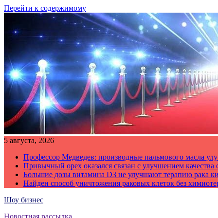
Перейти к содержимому
5 августа, 2026
Профессор Медведев: производные пальмового масла улу
Привычный орех оказался связан с улучшением качества 
Большие дозы витамина D3 не улучшают терапию рака к
Найден способ уничтожения раковых клеток без химиот
Шоу бизнес
Новостная рассылка