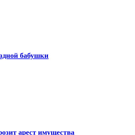
ездной бабушки
розит арест имущества