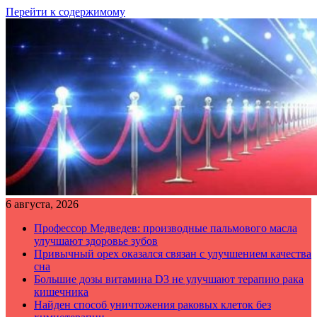
Перейти к содержимому
6 августа, 2026
Профессор Медведев: производные пальмового масла
улучшают здоровье зубов
Привычный орех оказался связан с улучшением качества
сна
Большие дозы витамина D3 не улучшают терапию рака
кишечника
Найден способ уничтожения раковых клеток без