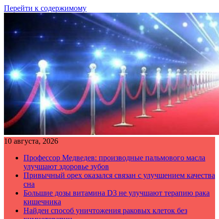
Перейти к содержимому
10 августа, 2026
Профессор Медведев: производные пальмового масла
улучшают здоровье зубов
Привычный орех оказался связан с улучшением качества
сна
Большие дозы витамина D3 не улучшают терапию рака
кишечника
Найден способ уничтожения раковых клеток без