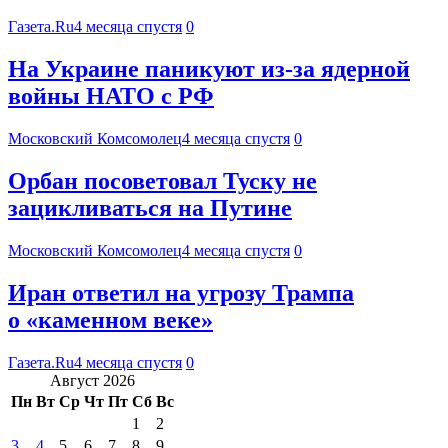
Газета.Ru
4 месяца спустя
0
На Украине паникуют из-за ядерной
войны НАТО с РФ
Московский Комсомолец
4 месяца спустя
0
Орбан посоветовал Туску не
зацикливаться на Путине
Московский Комсомолец
4 месяца спустя
0
Иран ответил на угрозу Трампа
о «каменном веке»
Газета.Ru
4 месяца спустя
0
Август 2026
Пн
Вт
Ср
Чт
Пт
Сб
Вс
1
2
3
4
5
6
7
8
9