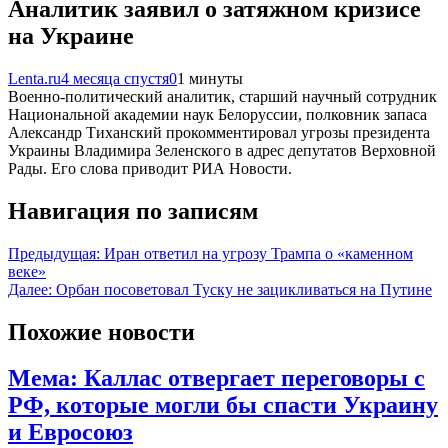
Аналитик заявил о затяжном кризисе
на Украине
Lenta.ru
4 месяца спустя
0
1 минуты
Военно-политический аналитик, старший научный сотрудник
Национальной академии наук Белоруссии, полковник запаса
Александр Тиханский прокомментировал угрозы президента
Украины Владимира Зеленского в адрес депутатов Верховной
Рады. Его слова приводит РИА Новости.
Навигация по записям
Предыдущая:
Иран ответил на угрозу Трампа о «каменном
веке»
Далее:
Орбан посоветовал Туску не зацикливаться на Путине
Похожие новости
Мема: Каллас отвергает переговоры с
РФ, которые могли бы спасти Украину
и Евросоюз