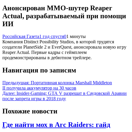
Анонсирован MMO-шутер Reaper
Actual, разрабатываемый при помощи
ИИ
Российская Газета
1 год спустя
0
1 минуты
Компания Distinct Possibility Studios, в которой трудятся
создатели PlanetSide 2 и EverQuest, анонсировала новую игру
Reaper Actual. Первые кадры с геймплеем
продемонстрированы в дебютном трейлере.
Навигация по записям
Предыдущая:
Портативная колонка Marshall Middleton
II получила аккумулятор на 30 часов
Далее:
Insider-Gaming: GTA V разрешат в Саудовской Аравии
после запрета игры в 2018 году
Похожие новости
Где найти мох в Arc Raiders: гайд