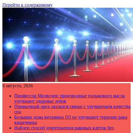
Перейти к содержимому
6 августа, 2026
Профессор Медведев: производные пальмового масла
улучшают здоровье зубов
Привычный орех оказался связан с улучшением качества
сна
Большие дозы витамина D3 не улучшают терапию рака
кишечника
Найден способ уничтожения раковых клеток без