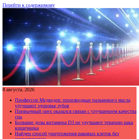
Перейти к содержимому
8 августа, 2026
Профессор Медведев: производные пальмового масла
улучшают здоровье зубов
Привычный орех оказался связан с улучшением качества
сна
Большие дозы витамина D3 не улучшают терапию рака
кишечника
Найден способ уничтожения раковых клеток без