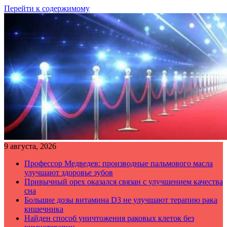
Перейти к содержимому
9 августа, 2026
Профессор Медведев: производные пальмового масла
улучшают здоровье зубов
Привычный орех оказался связан с улучшением качества
сна
Большие дозы витамина D3 не улучшают терапию рака
кишечника
Найден способ уничтожения раковых клеток без