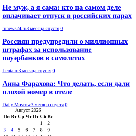
Не муж, а я сама: кто на самом деле
оплачивает отпуск в российских парах
runews24.ru
3 месяца спустя
0
Россиян предупредили о миллионных
штрафах за использование
пауэрбанков в самолетах
Lenta.ru
3 месяца спустя
0
Анна Фарахова: Что делать, если дали
плохой номер в отеле
Daily Moscow
3 месяца спустя
0
Август 2026
Пн
Вт
Ср
Чт
Пт
Сб
Вс
1
2
3
4
5
6
7
8
9