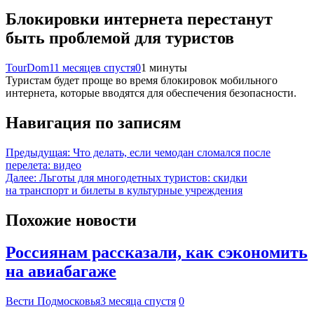
Блокировки интернета перестанут
быть проблемой для туристов
TourDom
11 месяцев спустя
0
1 минуты
Туристам будет проще во время блокировок мобильного
интернета, которые вводятся для обеспечения безопасности.
Навигация по записям
Предыдущая:
Что делать, если чемодан сломался после
перелета: видео
Далее:
Льготы для многодетных туристов: скидки
на транспорт и билеты в культурные учреждения
Похожие новости
Россиянам рассказали, как сэкономить
на авиабагаже
Вести Подмосковья
3 месяца спустя
0