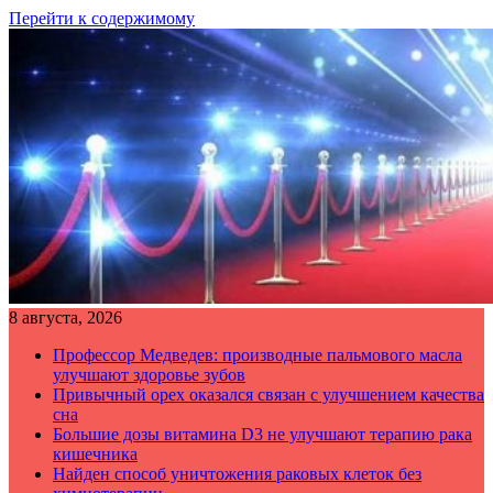
Перейти к содержимому
8 августа, 2026
Профессор Медведев: производные пальмового масла
улучшают здоровье зубов
Привычный орех оказался связан с улучшением качества
сна
Большие дозы витамина D3 не улучшают терапию рака
кишечника
Найден способ уничтожения раковых клеток без