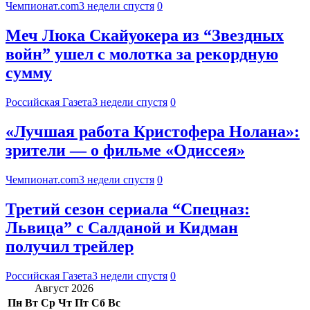
Чемпионат.com
3 недели спустя
0
Меч Люка Скайуокера из “Звездных
войн” ушел с молотка за рекордную
сумму
Российская Газета
3 недели спустя
0
«Лучшая работа Кристофера Нолана»:
зрители — о фильме «Одиссея»
Чемпионат.com
3 недели спустя
0
Третий сезон сериала “Спецназ:
Львица” с Салданой и Кидман
получил трейлер
Российская Газета
3 недели спустя
0
Август 2026
Пн
Вт
Ср
Чт
Пт
Сб
Вс