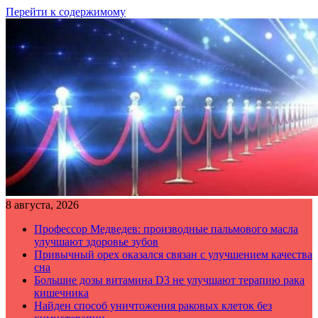
Перейти к содержимому
8 августа, 2026
Профессор Медведев: производные пальмового масла
улучшают здоровье зубов
Привычный орех оказался связан с улучшением качества
сна
Большие дозы витамина D3 не улучшают терапию рака
кишечника
Найден способ уничтожения раковых клеток без