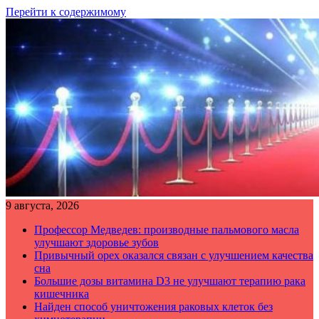
Перейти к содержимому
9 августа, 2026
Профессор Медведев: производные пальмового масла
улучшают здоровье зубов
Привычный орех оказался связан с улучшением качества
сна
Большие дозы витамина D3 не улучшают терапию рака
кишечника
Найден способ уничтожения раковых клеток без