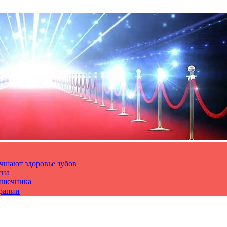
чшают здоровье зубов
сна
ишечника
ерапии