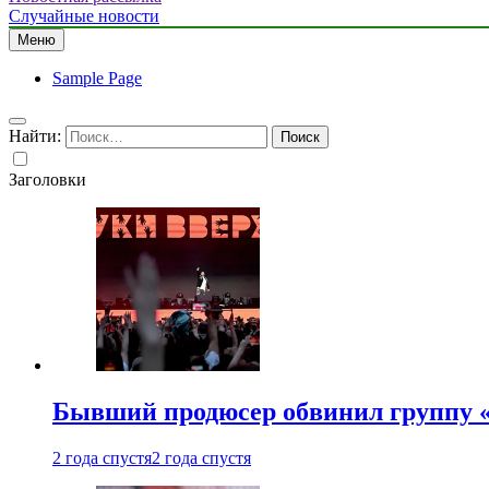
Случайные новости
Меню
Sample Page
Найти:
Заголовки
Бывший продюсер обвинил группу «
2 года спустя
2 года спустя