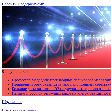
Перейти к содержимому
8 августа, 2026
Профессор Медведев: производные пальмового масла улу
Привычный орех оказался связан с улучшением качества 
Большие дозы витамина D3 не улучшают терапию рака к
Найден способ уничтожения раковых клеток без химиот
Шоу бизнес
Новостная рассылка