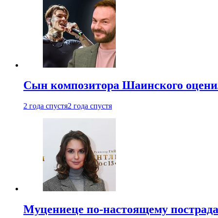
Сын композитора Шаинского оценил
2 года спустя
2 года спустя
Муцениеце по-настоящему пострада