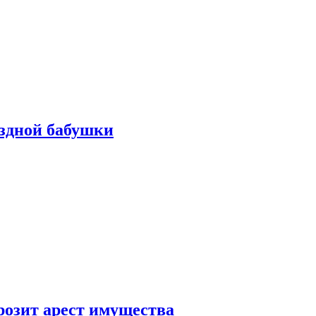
ездной бабушки
розит арест имущества