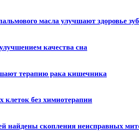
альмового масла улучшают здоровье зуб
 улучшением качества сна
чшают терапию рака кишечника
х клеток без химиотерапии
цией найдены скопления неисправных ми