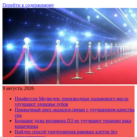
Перейти к содержимому
9 августа, 2026
Профессор Медведев: производные пальмового масла
улучшают здоровье зубов
Привычный орех оказался связан с улучшением качества
сна
Большие дозы витамина D3 не улучшают терапию рака
кишечника
Найден способ уничтожения раковых клеток без