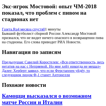
Экс-игрок Мостовой: опыт ЧМ-2018
показал, что проблем с пивом на
стадионах нет
Газета.Ru
4 месяца спустя
0
1 минуты
Бывший футболист сборной России Александр Мостовой
признался, что не видит ничего опасного в возвращении пива
на стадионы. Его слова приводит РИА Новости.
Навигация по записям
Предыдущая:
Савелий Коростелев: «Вся ответственность, весь
негатив на нас с Непряевой. Но мне хейт никогда не мешал»
Далее:
Херберт заявил, что если Ферстаппен уйдёт, то
следующим лицом Ф-1 станет Антонелли
Похожие новости
Камоцци высказался о возможном
матче России и Италии