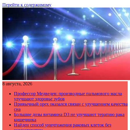
Перейти к содержимому
8 августа, 2026
Профессор Медведев: производные пальмового масла
улучшают здоровье зубов
Привычный орех оказался связан с улучшением качества
сна
Большие дозы витамина D3 не улучшают терапию рака
кишечника
Найден способ уничтожения раковых клеток без