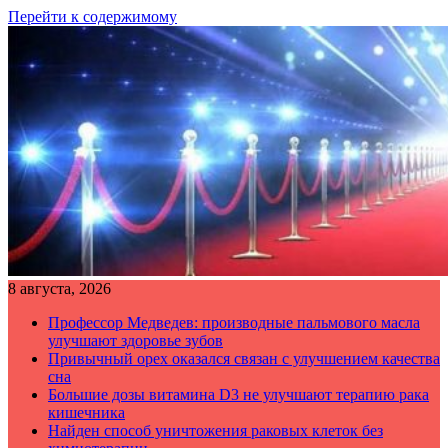
Перейти к содержимому
8 августа, 2026
Профессор Медведев: производные пальмового масла
улучшают здоровье зубов
Привычный орех оказался связан с улучшением качества
сна
Большие дозы витамина D3 не улучшают терапию рака
кишечника
Найден способ уничтожения раковых клеток без