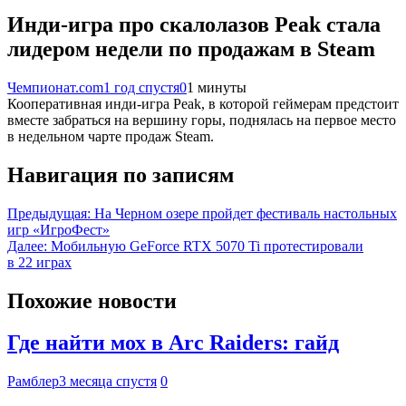
Инди-игра про скалолазов Peak стала
лидером недели по продажам в Steam
Чемпионат.com
1 год спустя
0
1 минуты
Кооперативная инди-игра Peak, в которой геймерам предстоит
вместе забраться на вершину горы, поднялась на первое место
в недельном чарте продаж Steam.
Навигация по записям
Предыдущая:
На Черном озере пройдет фестиваль настольных
игр «ИгроФест»
Далее:
Мобильную GeForce RTX 5070 Ti протестировали
в 22 играх
Похожие новости
Где найти мох в Arc Raiders: гайд
Рамблер
3 месяца спустя
0