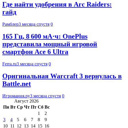
Где найти удобрения в Arc Raiders:
гайд
Рамблер
3 месяца спустя
0
165 Гц, 8 600 мА·ч: OnePlus
представила мощный игровой
смартфон Ace 6 Ultra
Ferra.ru
3 месяца спустя
0
Оригинальная Warcraft 3 вернулась в
Battle.net
Игромания.ру
3 месяца спустя
0
Август 2026
Пн
Вт
Ср
Чт
Пт
Сб
Вс
1
2
3
4
5
6
7
8
9
10
11
12
13
14
15
16