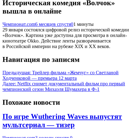
Историческая комедия «Волчок»
вышла в онлайне
Чемпионат.com
6 месяцев спустя
0
1 минуты
29 января состоялся цифровой релиз исторической комедии
«Волчок». Картина уже доступна для просмотра в онлайн-
кинотеатре Okko. Действие ленты разворачивается
в Российской империи на рубеже XIX и XX веков.
Навигация по записям
Предыдущая:
Трейлер фильма «Жемчуг» со Светланой
Ходченковой — премьера 12 марта
Далее:
Netflix снимет документальный фильм про первый
чемпионский сезон Михаэля Шумахера в Ф-1
Похожие новости
По игре Wuthering Waves выпустят
мультсериал — тизер
Чемпионат.com
3 недели спустя
0