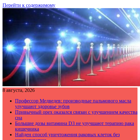
Перейти к содержимому
8 августа, 2026
Профессор Медведев: производные пальмового масла
улучшают здоровье зубов
Привычный орех оказался связан с улучшением качества
сна
Большие дозы витамина D3 не улучшают терапию рака
кишечника
Найден способ уничтожения раковых клеток без