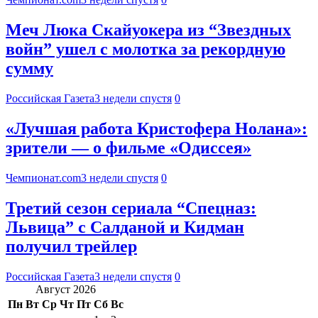
Меч Люка Скайуокера из “Звездных
войн” ушел с молотка за рекордную
сумму
Российская Газета
3 недели спустя
0
«Лучшая работа Кристофера Нолана»:
зрители — о фильме «Одиссея»
Чемпионат.com
3 недели спустя
0
Третий сезон сериала “Спецназ:
Львица” с Салданой и Кидман
получил трейлер
Российская Газета
3 недели спустя
0
Август 2026
Пн
Вт
Ср
Чт
Пт
Сб
Вс