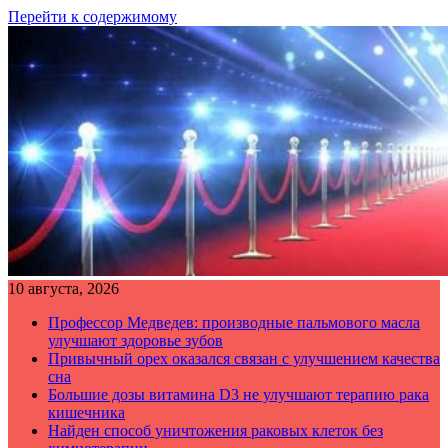
Перейти к содержимому
10 августа, 2026
Профессор Медведев: производные пальмового масла
улучшают здоровье зубов
Привычный орех оказался связан с улучшением качества
сна
Большие дозы витамина D3 не улучшают терапию рака
кишечника
Найден способ уничтожения раковых клеток без