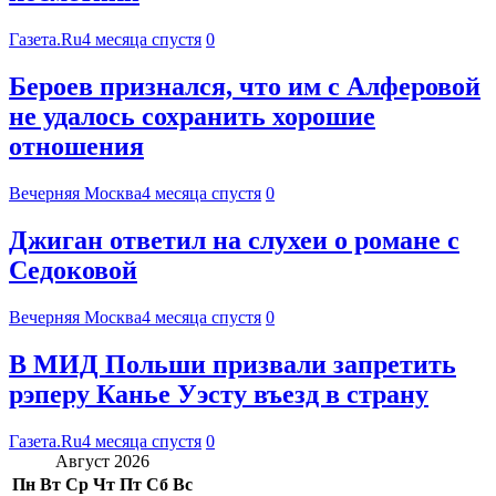
Газета.Ru
4 месяца спустя
0
Бероев признался, что им с Алферовой
не удалось сохранить хорошие
отношения
Вечерняя Москва
4 месяца спустя
0
Джиган ответил на слухеи о романе с
Седоковой
Вечерняя Москва
4 месяца спустя
0
В МИД Польши призвали запретить
рэперу Канье Уэсту въезд в страну
Газета.Ru
4 месяца спустя
0
Август 2026
Пн
Вт
Ср
Чт
Пт
Сб
Вс