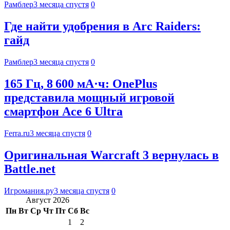
Рамблер
3 месяца спустя
0
Где найти удобрения в Arc Raiders:
гайд
Рамблер
3 месяца спустя
0
165 Гц, 8 600 мА·ч: OnePlus
представила мощный игровой
смартфон Ace 6 Ultra
Ferra.ru
3 месяца спустя
0
Оригинальная Warcraft 3 вернулась в
Battle.net
Игромания.ру
3 месяца спустя
0
Август 2026
Пн
Вт
Ср
Чт
Пт
Сб
Вс
1
2