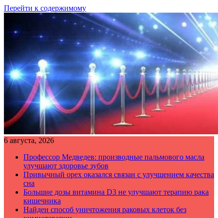
Перейти к содержимому
6 августа, 2026
Профессор Медведев: производные пальмового масла
улучшают здоровье зубов
Привычный орех оказался связан с улучшением качества
сна
Большие дозы витамина D3 не улучшают терапию рака
кишечника
Найден способ уничтожения раковых клеток без