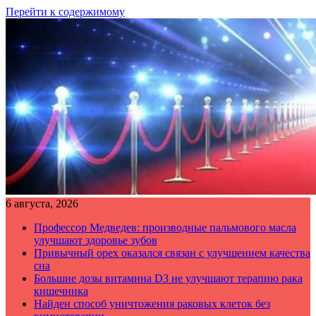
Перейти к содержимому
6 августа, 2026
Профессор Медведев: производные пальмового масла
улучшают здоровье зубов
Привычный орех оказался связан с улучшением качества
сна
Большие дозы витамина D3 не улучшают терапию рака
кишечника
Найден способ уничтожения раковых клеток без