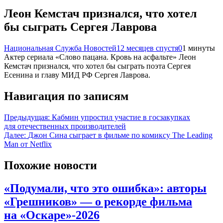
Леон Кемстач признался, что хотел
бы сыграть Сергея Лаврова
Национальная Служба Новостей
12 месяцев спустя
0
1 минуты
Актер сериала «Слово пацана. Кровь на асфальте» Леон
Кемстач признался, что хотел бы сыграть поэта Сергея
Есенина и главу МИД РФ Сергея Лаврова.
Навигация по записям
Предыдущая:
Кабмин упростил участие в госзакупках
для отечественных производителей
Далее:
Джон Сина сыграет в фильме по комиксу The Leading
Man от Netflix
Похожие новости
«Подумали, что это ошибка»: авторы
«Грешников» — о рекорде фильма
на «Оскаре»-2026