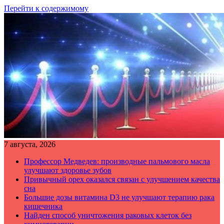
Перейти к содержимому
7 августа, 2026
Профессор Медведев: производные пальмового масла
улучшают здоровье зубов
Привычный орех оказался связан с улучшением качества
сна
Большие дозы витамина D3 не улучшают терапию рака
кишечника
Найден способ уничтожения раковых клеток без