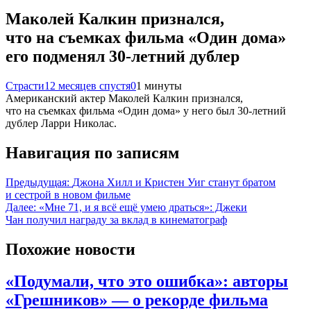
Маколей Калкин признался,
что на съемках фильма «Один дома»
его подменял 30-летний дублер
Страсти
12 месяцев спустя
0
1 минуты
Американский актер Маколей Калкин признался,
что на съемках фильма «Один дома» у него был 30-летний
дублер Ларри Николас.
Навигация по записям
Предыдущая:
Джона Хилл и Кристен Уиг станут братом
и сестрой в новом фильме
Далее:
«Мне 71, и я всё ещё умею драться»: Джеки
Чан получил награду за вклад в кинематограф
Похожие новости
«Подумали, что это ошибка»: авторы
«Грешников» — о рекорде фильма