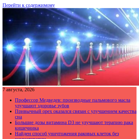
Перейти к содержимому
7 августа, 2026
Профессор Медведев: производные пальмового масла
улучшают здоровье зубов
Привычный орех оказался связан с улучшением качества
сна
Большие дозы витамина D3 не улучшают терапию рака
кишечника
Найден способ уничтожения раковых клеток без