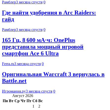
Рамблер
3 месяца спустя
0
Где найти удобрения в Arc Raiders:
гайд
Рамблер
3 месяца спустя
0
165 Гц, 8 600 мА·ч: OnePlus
представила мощный игровой
смартфон Ace 6 Ultra
Ferra.ru
3 месяца спустя
0
Оригинальная Warcraft 3 вернулась в
Battle.net
Игромания.ру
3 месяца спустя
0
Август 2026
Пн
Вт
Ср
Чт
Пт
Сб
Вс
1
2