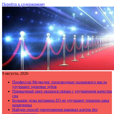
Перейти к содержимому
9 августа, 2026
Профессор Медведев: производные пальмового масла
улучшают здоровье зубов
Привычный орех оказался связан с улучшением качества
сна
Большие дозы витамина D3 не улучшают терапию рака
кишечника
Найден способ уничтожения раковых клеток без