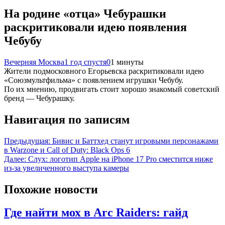
На родине «отца» Чебурашки
раскритиковали идею появления
Чебубу
Вечерняя Москва
1 год спустя
0
1 минуты
Жители подмосковного Егорьевска раскритиковали идею
«Союзмультфильма» с появлением игрушки Чебубу.
По их мнению, продвигать стоит хорошо знакомый советский
бренд — Чебурашку.
Навигация по записям
Предыдущая:
Бивис и Баттхед станут игровыми персонажами
в Warzone и Call of Duty: Black Ops 6
Далее:
Слух: логотип Apple на iPhone 17 Pro сместится ниже
из-за увеличенного выступа камеры
Похожие новости
Где найти мох в Arc Raiders: гайд