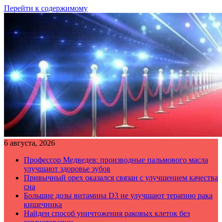
Перейти к содержимому
6 августа, 2026
Профессор Медведев: производные пальмового масла
улучшают здоровье зубов
Привычный орех оказался связан с улучшением качества
сна
Большие дозы витамина D3 не улучшают терапию рака
кишечника
Найден способ уничтожения раковых клеток без