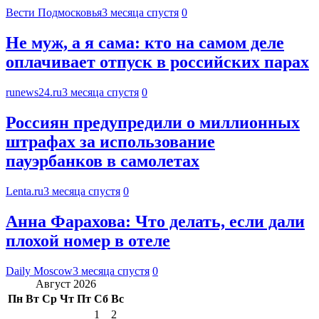
Вести Подмосковья
3 месяца спустя
0
Не муж, а я сама: кто на самом деле
оплачивает отпуск в российских парах
runews24.ru
3 месяца спустя
0
Россиян предупредили о миллионных
штрафах за использование
пауэрбанков в самолетах
Lenta.ru
3 месяца спустя
0
Анна Фарахова: Что делать, если дали
плохой номер в отеле
Daily Moscow
3 месяца спустя
0
Август 2026
Пн
Вт
Ср
Чт
Пт
Сб
Вс
1
2