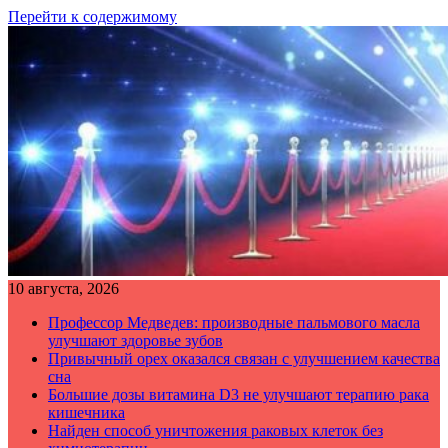
Перейти к содержимому
10 августа, 2026
Профессор Медведев: производные пальмового масла
улучшают здоровье зубов
Привычный орех оказался связан с улучшением качества
сна
Большие дозы витамина D3 не улучшают терапию рака
кишечника
Найден способ уничтожения раковых клеток без