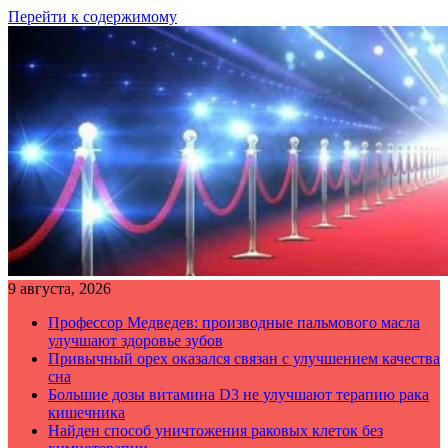
Перейти к содержимому
9 августа, 2026
Профессор Медведев: производные пальмового масла
улучшают здоровье зубов
Привычный орех оказался связан с улучшением качества
сна
Большие дозы витамина D3 не улучшают терапию рака
кишечника
Найден способ уничтожения раковых клеток без