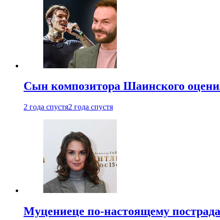
Сын композитора Шаинского оценил
2 года спустя
2 года спустя
Муцениеце по-настоящему пострада