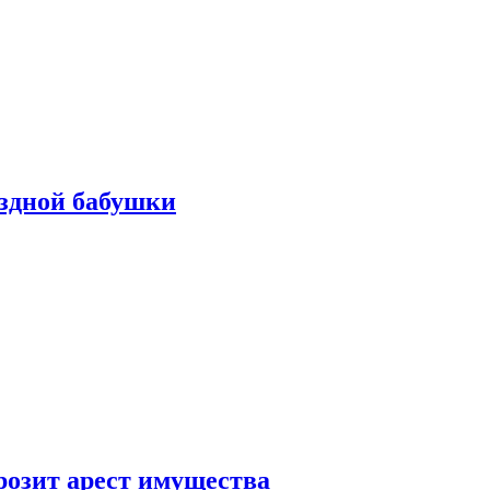
ездной бабушки
розит арест имущества