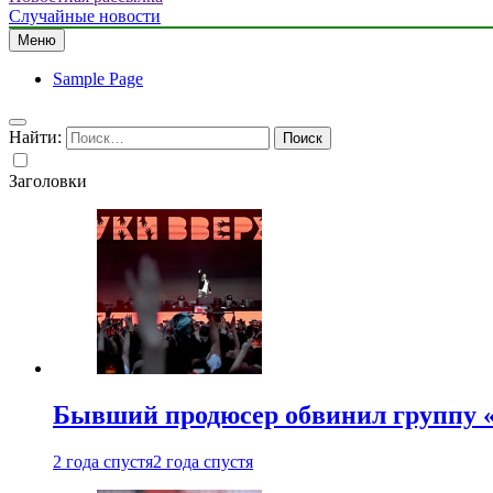
Случайные новости
Меню
Sample Page
Найти:
Заголовки
Бывший продюсер обвинил группу «
2 года спустя
2 года спустя