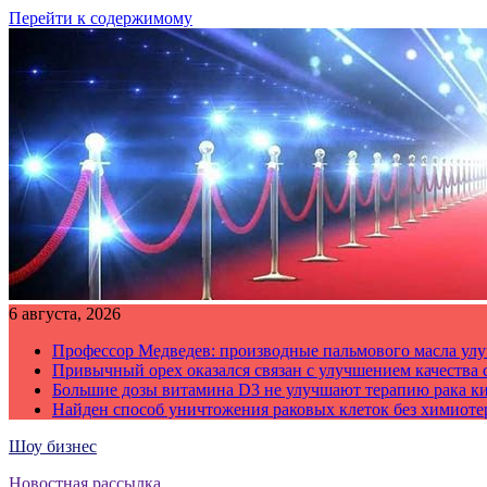
Перейти к содержимому
6 августа, 2026
Профессор Медведев: производные пальмового масла улу
Привычный орех оказался связан с улучшением качества 
Большие дозы витамина D3 не улучшают терапию рака к
Найден способ уничтожения раковых клеток без химиот
Шоу бизнес
Новостная рассылка