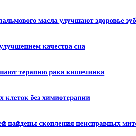
альмового масла улучшают здоровье зуб
 улучшением качества сна
чшают терапию рака кишечника
х клеток без химиотерапии
цией найдены скопления неисправных ми