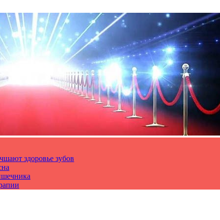
чшают здоровье зубов
сна
ишечника
ерапии