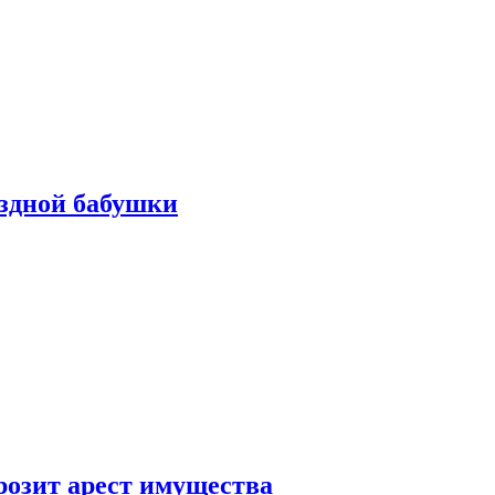
ездной бабушки
розит арест имущества