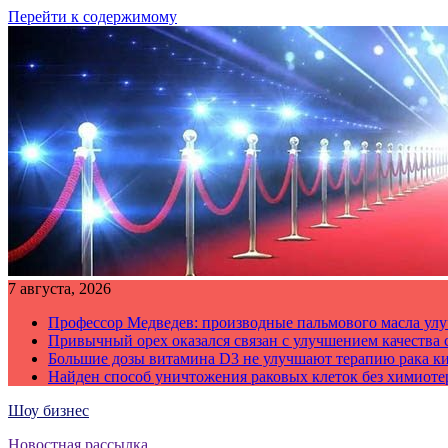
Перейти к содержимому
7 августа, 2026
Профессор Медведев: производные пальмового масла улу
Привычный орех оказался связан с улучшением качества 
Большие дозы витамина D3 не улучшают терапию рака к
Найден способ уничтожения раковых клеток без химиот
Шоу бизнес
Новостная рассылка