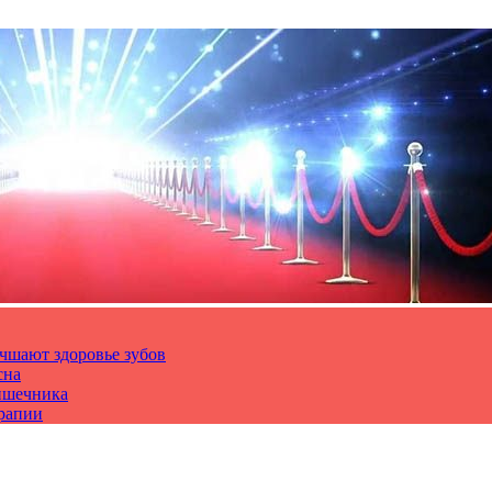
чшают здоровье зубов
сна
ишечника
ерапии