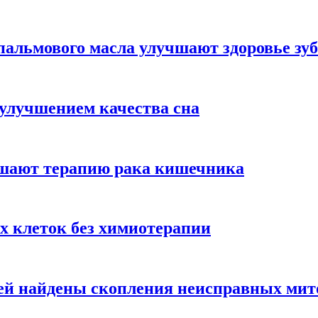
альмового масла улучшают здоровье зуб
 улучшением качества сна
чшают терапию рака кишечника
х клеток без химиотерапии
цией найдены скопления неисправных ми