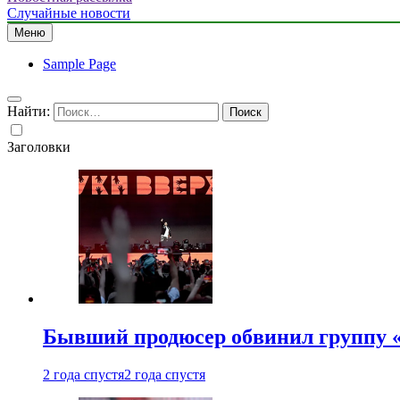
Случайные новости
Меню
Sample Page
Найти:
Заголовки
Бывший продюсер обвинил группу «
2 года спустя
2 года спустя