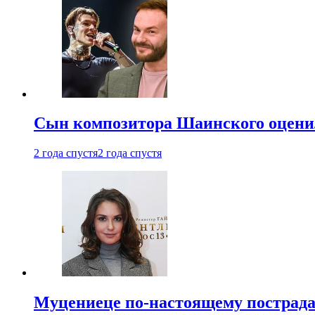
Сын композитора Шаинского оценил
2 года спустя
2 года спустя
Муцениеце по-настоящему пострада