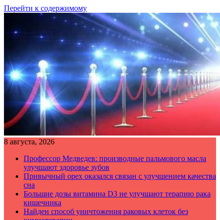
Перейти к содержимому
8 августа, 2026
Профессор Медведев: производные пальмового масла
улучшают здоровье зубов
Привычный орех оказался связан с улучшением качества
сна
Большие дозы витамина D3 не улучшают терапию рака
кишечника
Найден способ уничтожения раковых клеток без