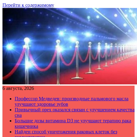
Перейти к содержимому
6 августа, 2026
Профессор Медведев: производные пальмового масла
улучшают здоровье зубов
Привычный орех оказался связан с улучшением качества
сна
Большие дозы витамина D3 не улучшают терапию рака
кишечника
Найден способ уничтожения раковых клеток без