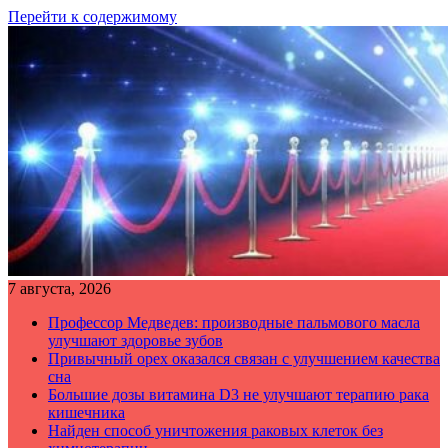
Перейти к содержимому
7 августа, 2026
Профессор Медведев: производные пальмового масла
улучшают здоровье зубов
Привычный орех оказался связан с улучшением качества
сна
Большие дозы витамина D3 не улучшают терапию рака
кишечника
Найден способ уничтожения раковых клеток без