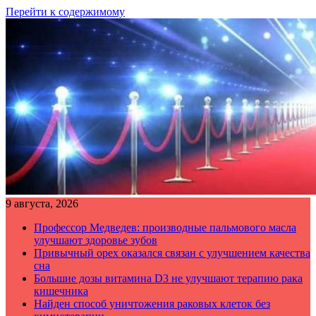
Перейти к содержимому
9 августа, 2026
Профессор Медведев: производные пальмового масла
улучшают здоровье зубов
Привычный орех оказался связан с улучшением качества
сна
Большие дозы витамина D3 не улучшают терапию рака
кишечника
Найден способ уничтожения раковых клеток без