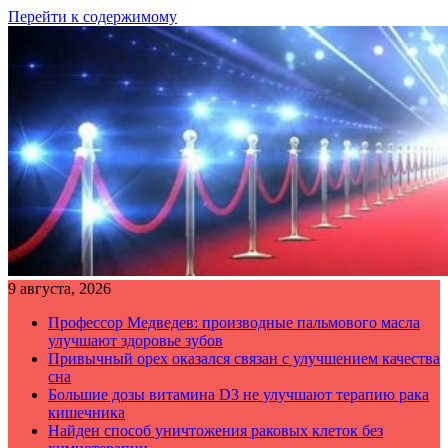
Перейти к содержимому
9 августа, 2026
Профессор Медведев: производные пальмового масла
улучшают здоровье зубов
Привычный орех оказался связан с улучшением качества
сна
Большие дозы витамина D3 не улучшают терапию рака
кишечника
Найден способ уничтожения раковых клеток без