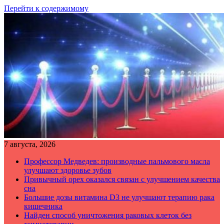
Перейти к содержимому
7 августа, 2026
Профессор Медведев: производные пальмового масла
улучшают здоровье зубов
Привычный орех оказался связан с улучшением качества
сна
Большие дозы витамина D3 не улучшают терапию рака
кишечника
Найден способ уничтожения раковых клеток без