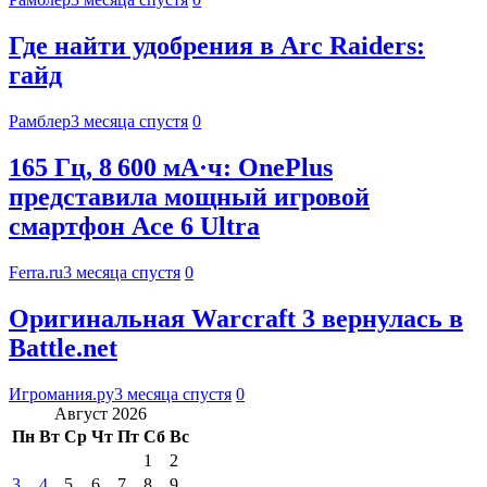
Где найти удобрения в Arc Raiders:
гайд
Рамблер
3 месяца спустя
0
165 Гц, 8 600 мА·ч: OnePlus
представила мощный игровой
смартфон Ace 6 Ultra
Ferra.ru
3 месяца спустя
0
Оригинальная Warcraft 3 вернулась в
Battle.net
Игромания.ру
3 месяца спустя
0
Август 2026
Пн
Вт
Ср
Чт
Пт
Сб
Вс
1
2
3
4
5
6
7
8
9