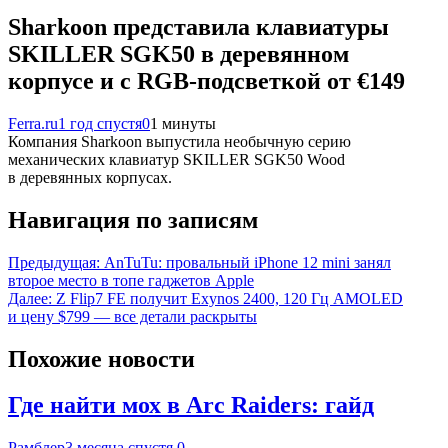
Sharkoon представила клавиатуры
SKILLER SGK50 в деревянном
корпусе и с RGB-подсветкой от €149
Ferra.ru
1 год спустя
0
1 минуты
Компания Sharkoon выпустила необычную серию
механических клавиатур SKILLER SGK50 Wood
в деревянных корпусах.
Навигация по записям
Предыдущая:
AnTuTu: провальный iPhone 12 mini занял
второе место в топе гаджетов Apple
Далее:
Z Flip7 FE получит Exynos 2400, 120 Гц AMOLED
и цену $799 — все детали раскрыты
Похожие новости
Где найти мох в Arc Raiders: гайд
Рамблер
3 месяца спустя
0