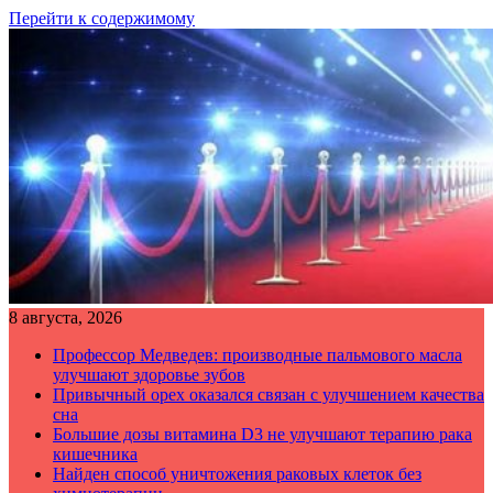
Перейти к содержимому
8 августа, 2026
Профессор Медведев: производные пальмового масла
улучшают здоровье зубов
Привычный орех оказался связан с улучшением качества
сна
Большие дозы витамина D3 не улучшают терапию рака
кишечника
Найден способ уничтожения раковых клеток без