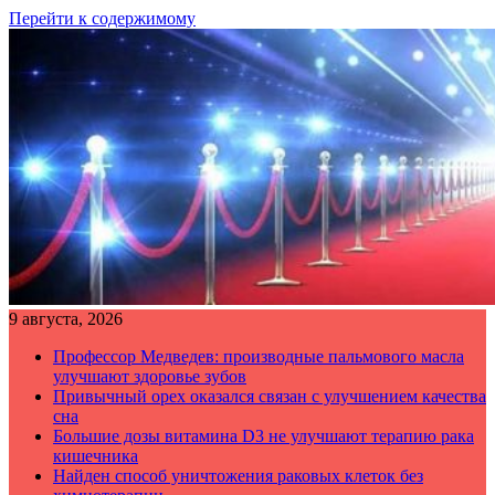
Перейти к содержимому
9 августа, 2026
Профессор Медведев: производные пальмового масла
улучшают здоровье зубов
Привычный орех оказался связан с улучшением качества
сна
Большие дозы витамина D3 не улучшают терапию рака
кишечника
Найден способ уничтожения раковых клеток без