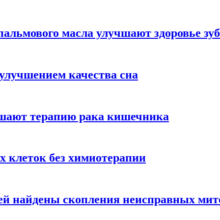
альмового масла улучшают здоровье зуб
 улучшением качества сна
чшают терапию рака кишечника
х клеток без химиотерапии
цией найдены скопления неисправных ми