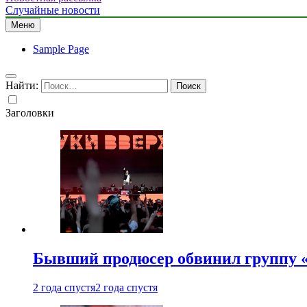
Случайные новости
Меню
Sample Page
Найти:
Заголовки
Бывший продюсер обвинил группу «
2 года спустя
2 года спустя