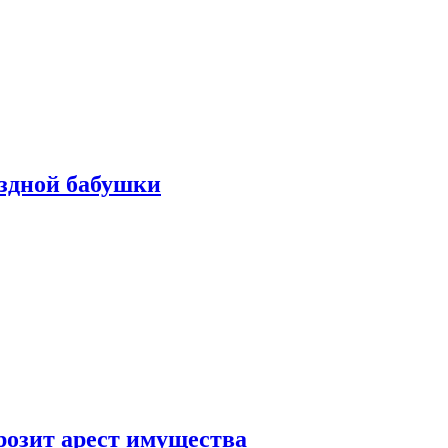
ездной бабушки
розит арест имущества