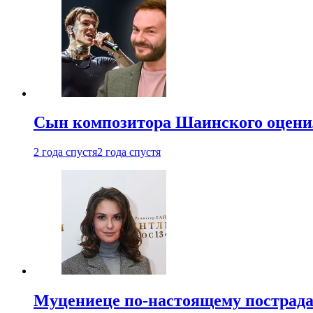
Сын композитора Шаинского оценил
2 года спустя
2 года спустя
Муцениеце по-настоящему пострада