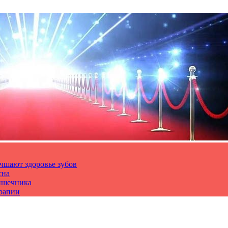
чшают здоровье зубов
сна
ишечника
ерапии