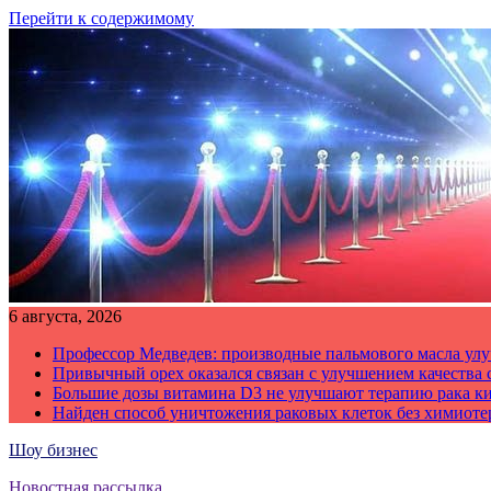
Перейти к содержимому
6 августа, 2026
Профессор Медведев: производные пальмового масла улу
Привычный орех оказался связан с улучшением качества 
Большие дозы витамина D3 не улучшают терапию рака к
Найден способ уничтожения раковых клеток без химиот
Шоу бизнес
Новостная рассылка