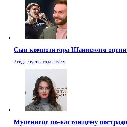
Сын композитора Шаинского оценил
2 года спустя
2 года спустя
Муцениеце по-настоящему пострада