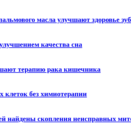
альмового масла улучшают здоровье зуб
 улучшением качества сна
чшают терапию рака кишечника
х клеток без химиотерапии
цией найдены скопления неисправных ми