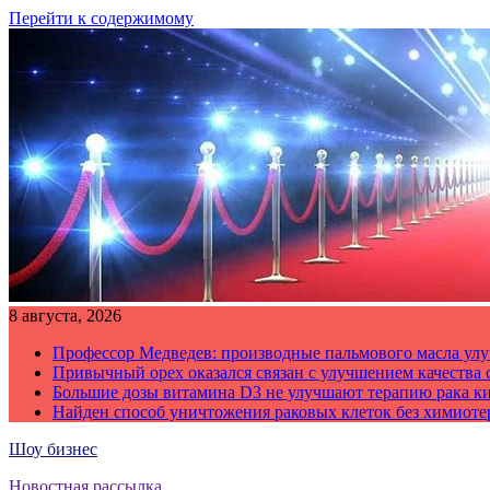
Перейти к содержимому
8 августа, 2026
Профессор Медведев: производные пальмового масла улу
Привычный орех оказался связан с улучшением качества 
Большие дозы витамина D3 не улучшают терапию рака к
Найден способ уничтожения раковых клеток без химиот
Шоу бизнес
Новостная рассылка