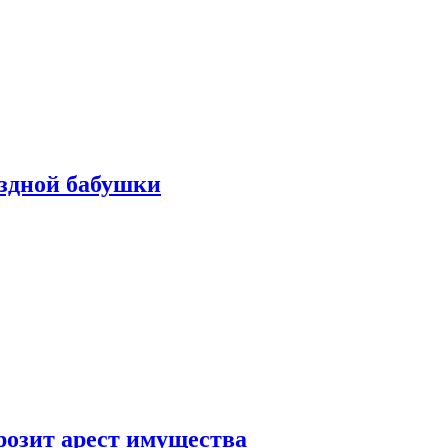
ездной бабушки
розит арест имущества