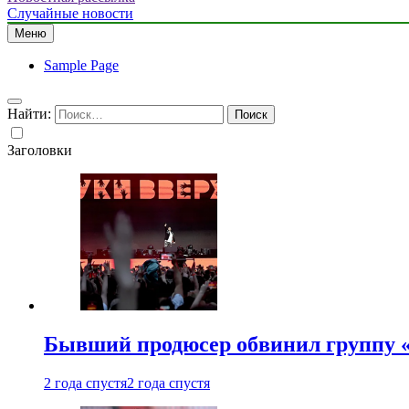
Случайные новости
Меню
Sample Page
Найти:
Заголовки
Бывший продюсер обвинил группу «
2 года спустя
2 года спустя