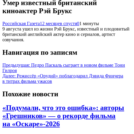
Умер известный британский
киноактер Рэй Брукс
Российская Газета
12 месяцев спустя
0
1 минуты
9 августа ушел из жизни Рэй Брукс, известный и плодовитый
британский английский актер кино и сериалов, артист
озвучания.
Навигация по записям
Предыдущая:
Педро Паскаль сыграет в новом фильме Тони
Гилроя
Далее:
Режиссёр «Орудий» поблагодарил Дэвида Финчера
в титрах фильма ужасов
Похожие новости
«Подумали, что это ошибка»: авторы
«Грешников» — о рекорде фильма
на «Оскаре»-2026