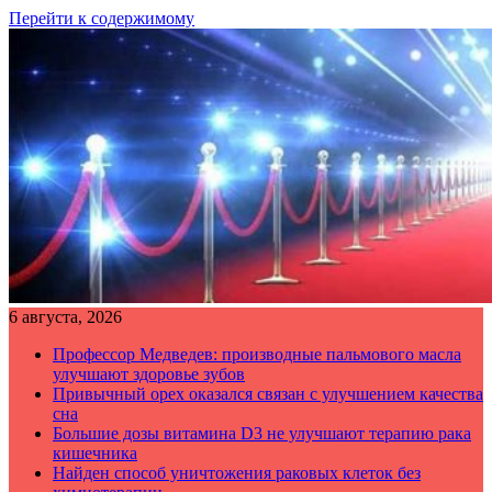
Перейти к содержимому
6 августа, 2026
Профессор Медведев: производные пальмового масла
улучшают здоровье зубов
Привычный орех оказался связан с улучшением качества
сна
Большие дозы витамина D3 не улучшают терапию рака
кишечника
Найден способ уничтожения раковых клеток без