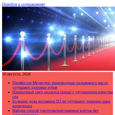
Перейти к содержимому
10 августа, 2026
Профессор Медведев: производные пальмового масла
улучшают здоровье зубов
Привычный орех оказался связан с улучшением качества
сна
Большие дозы витамина D3 не улучшают терапию рака
кишечника
Найден способ уничтожения раковых клеток без