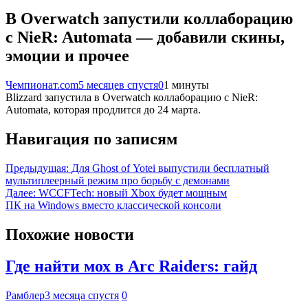
В Overwatch запустили коллаборацию
с NieR: Automata — добавили скины,
эмоции и прочее
Чемпионат.com
5 месяцев спустя
0
1 минуты
Blizzard запустила в Overwatch коллаборацию с NieR:
Automata, которая продлится до 24 марта.
Навигация по записям
Предыдущая:
Для Ghost of Yotei выпустили бесплатный
мультиплеерный режим про борьбу с демонами
Далее:
WCCFTech: новый Xbox будет мощным
ПК на Windows вместо классической консоли
Похожие новости
Где найти мох в Arc Raiders: гайд
Рамблер
3 месяца спустя
0