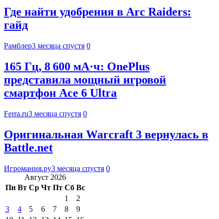
Где найти удобрения в Arc Raiders:
гайд
Рамблер
3 месяца спустя
0
165 Гц, 8 600 мА·ч: OnePlus
представила мощный игровой
смартфон Ace 6 Ultra
Ferra.ru
3 месяца спустя
0
Оригинальная Warcraft 3 вернулась в
Battle.net
Игромания.ру
3 месяца спустя
0
Август 2026
Пн
Вт
Ср
Чт
Пт
Сб
Вс
1
2
3
4
5
6
7
8
9