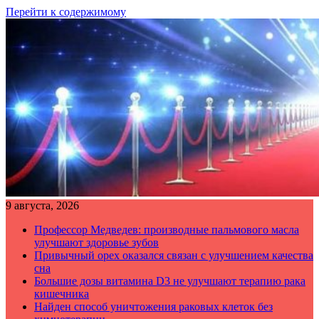
Перейти к содержимому
9 августа, 2026
Профессор Медведев: производные пальмового масла
улучшают здоровье зубов
Привычный орех оказался связан с улучшением качества
сна
Большие дозы витамина D3 не улучшают терапию рака
кишечника
Найден способ уничтожения раковых клеток без