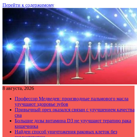
Перейти к содержимому
8 августа, 2026
Профессор Медведев: производные пальмового масла
улучшают здоровье зубов
Привычный орех оказался связан с улучшением качества
сна
Большие дозы витамина D3 не улучшают терапию рака
кишечника
Найден способ уничтожения раковых клеток без