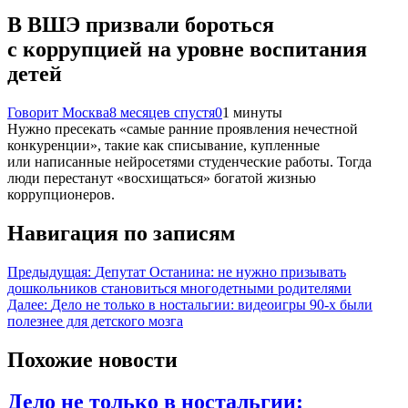
В ВШЭ призвали бороться
с коррупцией на уровне воспитания
детей
Говорит Москва
8 месяцев спустя
0
1 минуты
Нужно пресекать «самые ранние проявления нечестной
конкуренции», такие как списывание, купленные
или написанные нейросетями студенческие работы. Тогда
люди перестанут «восхищаться» богатой жизнью
коррупционеров.
Навигация по записям
Предыдущая:
Депутат Останина: не нужно призывать
дошкольников становиться многодетными родителями
Далее:
Дело не только в ностальгии: видеоигры 90-х были
полезнее для детского мозга
Похожие новости
Дело не только в ностальгии: