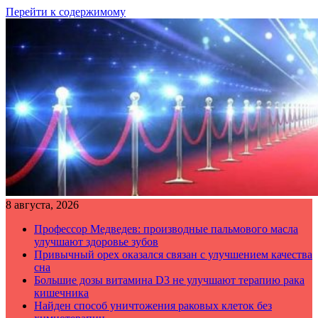
Перейти к содержимому
8 августа, 2026
Профессор Медведев: производные пальмового масла
улучшают здоровье зубов
Привычный орех оказался связан с улучшением качества
сна
Большие дозы витамина D3 не улучшают терапию рака
кишечника
Найден способ уничтожения раковых клеток без