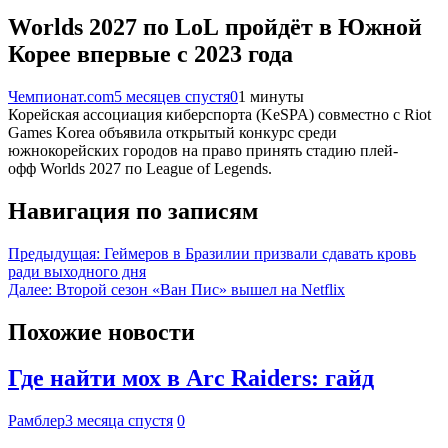
Worlds 2027 по LoL пройдёт в Южной
Корее впервые с 2023 года
Чемпионат.com
5 месяцев спустя
0
1 минуты
Корейская ассоциация киберспорта (KeSPA) совместно с Riot
Games Korea объявила открытый конкурс среди
южнокорейских городов на право принять стадию плей-
офф Worlds 2027 по League of Legends.
Навигация по записям
Предыдущая:
Геймеров в Бразилии призвали сдавать кровь
ради выходного дня
Далее:
Второй сезон «Ван Пис» вышел на Netflix
Похожие новости
Где найти мох в Arc Raiders: гайд
Рамблер
3 месяца спустя
0