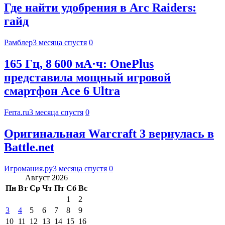
Где найти удобрения в Arc Raiders:
гайд
Рамблер
3 месяца спустя
0
165 Гц, 8 600 мА·ч: OnePlus
представила мощный игровой
смартфон Ace 6 Ultra
Ferra.ru
3 месяца спустя
0
Оригинальная Warcraft 3 вернулась в
Battle.net
Игромания.ру
3 месяца спустя
0
Август 2026
Пн
Вт
Ср
Чт
Пт
Сб
Вс
1
2
3
4
5
6
7
8
9
10
11
12
13
14
15
16