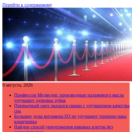
Перейти к содержимому
9 августа, 2026
Профессор Медведев: производные пальмового масла
улучшают здоровье зубов
Привычный орех оказался связан с улучшением качества
сна
Большие дозы витамина D3 не улучшают терапию рака
кишечника
Найден способ уничтожения раковых клеток без