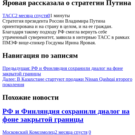
Яровая рассказала о стратегии Путина
ТАСС
2 месяца спустя
0
1 минуты
Стратегия президента России Владимира Путина
ориентирована и на страну в целом, и на ее граждан.
Благодаря такому подходу РФ смогла вернуть себе
утраченный суверенитет, заявила в интервью ТАСС в рамках
ПМЭФ вице-спикер Госдумы Ирина Яровая.
Навигация по записям
Предыдущая:
РФ и Финляндия сохранили диалог на фоне
закрытой границы
Далее:
В Казахстане стартуют продажи Nissan Qashqai второго
поколения
Похожие новости
РФ и Финляндия сохранили диалог на
фоне закрытой границы
Московский Комсомолец
2 месяца спустя
0