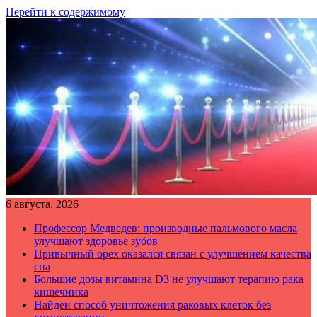
Перейти к содержимому
6 августа, 2026
Профессор Медведев: производные пальмового масла
улучшают здоровье зубов
Привычный орех оказался связан с улучшением качества
сна
Большие дозы витамина D3 не улучшают терапию рака
кишечника
Найден способ уничтожения раковых клеток без