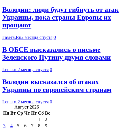
Володин: люди будут гибнуть от атак
Украины, пока страны Европы их
прощают
Газета.Ru
2 месяца спустя
0
В ОБСЕ высказались о письме
Зеленского Путину двумя словами
Lenta.ru
2 месяца спустя
0
Володин высказался об атаках
Украины по европейским странам
Lenta.ru
2 месяца спустя
0
Август 2026
Пн
Вт
Ср
Чт
Пт
Сб
Вс
1
2
3
4
5
6
7
8
9