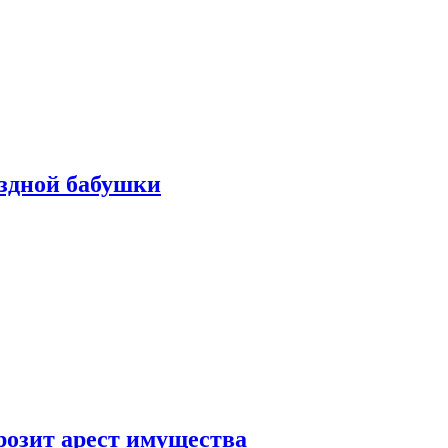
ездной бабушки
розит арест имущества