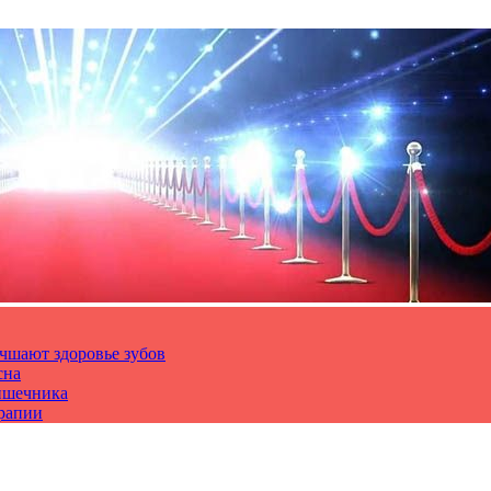
чшают здоровье зубов
сна
ишечника
ерапии