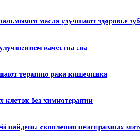
альмового масла улучшают здоровье зуб
 улучшением качества сна
чшают терапию рака кишечника
х клеток без химиотерапии
цией найдены скопления неисправных ми