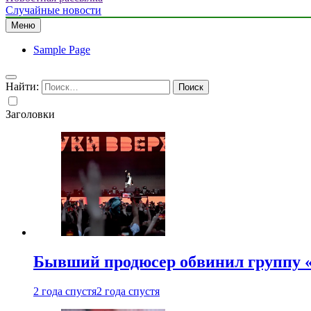
Случайные новости
Меню
Sample Page
Найти:
Заголовки
Бывший продюсер обвинил группу «
2 года спустя
2 года спустя