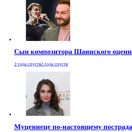
Сын композитора Шаинского оценил
2 года спустя
2 года спустя
Муцениеце по-настоящему пострада