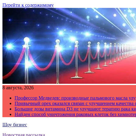
Перейти к содержимому
8 августа, 2026
Профессор Медведев: производные пальмового масла улу
Привычный орех оказался связан с улучшением качества 
Большие дозы витамина D3 не улучшают терапию рака к
Найден способ уничтожения раковых клеток без химиот
Шоу бизнес
Новостная рассылка