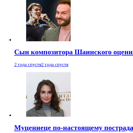
Сын композитора Шаинского оценил
2 года спустя
2 года спустя
Муцениеце по-настоящему пострада