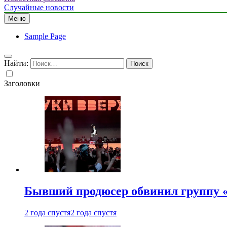
Случайные новости
Меню
Sample Page
Найти:
Заголовки
Бывший продюсер обвинил группу «
2 года спустя
2 года спустя