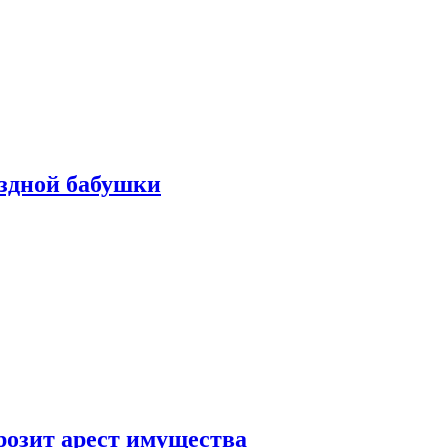
ездной бабушки
розит арест имущества