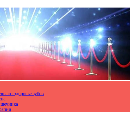
чшают здоровье зубов
сна
ишечника
ерапии