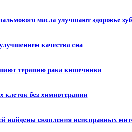
альмового масла улучшают здоровье зуб
 улучшением качества сна
чшают терапию рака кишечника
х клеток без химиотерапии
цией найдены скопления неисправных ми