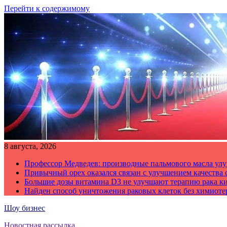
Перейти к содержимому
8 августа, 2026
Профессор Медведев: производные пальмового масла улу
Привычный орех оказался связан с улучшением качества 
Большие дозы витамина D3 не улучшают терапию рака к
Найден способ уничтожения раковых клеток без химиот
Шоу бизнес
Новостная рассылка