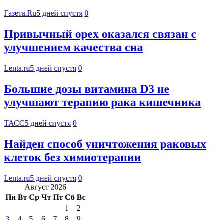
Газета.Ru
5 дней спустя
0
Привычный орех оказался связан с
улучшением качества сна
Lenta.ru
5 дней спустя
0
Большие дозы витамина D3 не
улучшают терапию рака кишечника
ТАСС
5 дней спустя
0
Найден способ уничтожения раковых
клеток без химиотерапии
Lenta.ru
5 дней спустя
0
Август 2026
Пн
Вт
Ср
Чт
Пт
Сб
Вс
1
2
3
4
5
6
7
8
9