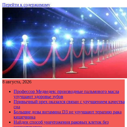
Перейти к содержимому
8 августа, 2026
Профессор Медведев: производные пальмового масла
улучшают здоровье зубов
Привычный орех оказался связан с улучшением качества
сна
Большие дозы витамина D3 не улучшают терапию рака
кишечника
Найден способ уничтожения раковых клеток без