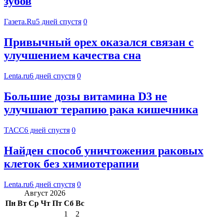
зубов
Газета.Ru
5 дней спустя
0
Привычный орех оказался связан с
улучшением качества сна
Lenta.ru
6 дней спустя
0
Большие дозы витамина D3 не
улучшают терапию рака кишечника
ТАСС
6 дней спустя
0
Найден способ уничтожения раковых
клеток без химиотерапии
Lenta.ru
6 дней спустя
0
Август 2026
Пн
Вт
Ср
Чт
Пт
Сб
Вс
1
2