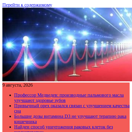
Перейти к содержимому
9 августа, 2026
Профессор Медведев: производные пальмового масла
улучшают здоровье зубов
Привычный орех оказался связан с улучшением качества
сна
Большие дозы витамина D3 не улучшают терапию рака
кишечника
Найден способ уничтожения раковых клеток без