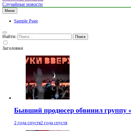
Случайные новости
Меню
Sample Page
Найти:
Заголовки
Бывший продюсер обвинил группу «
2 года спустя
2 года спустя