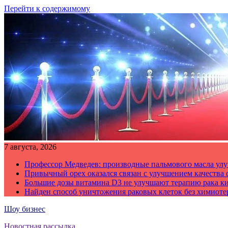
Перейти к содержимому
7 августа, 2026
Профессор Медведев: производные пальмового масла улу
Привычный орех оказался связан с улучшением качества 
Большие дозы витамина D3 не улучшают терапию рака к
Найден способ уничтожения раковых клеток без химиот
Шоу бизнес
Новостная рассылка