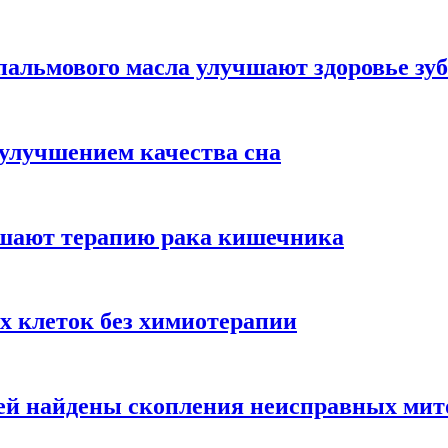
альмового масла улучшают здоровье зуб
 улучшением качества сна
чшают терапию рака кишечника
х клеток без химиотерапии
цией найдены скопления неисправных ми