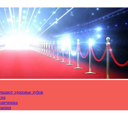
чшают здоровье зубов
сна
ишечника
ерапии