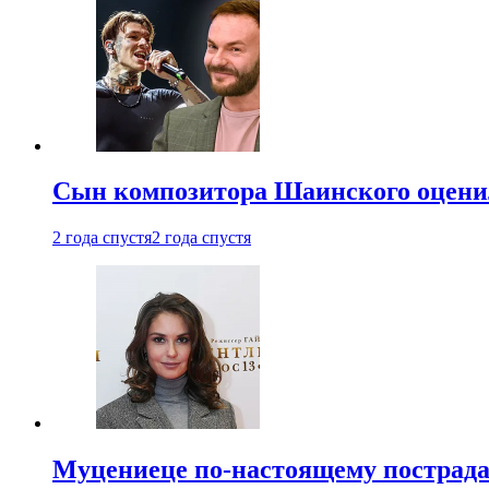
Сын композитора Шаинского оценил
2 года спустя
2 года спустя
Муцениеце по-настоящему пострада