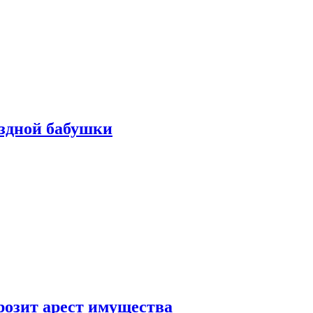
ездной бабушки
розит арест имущества